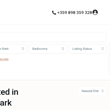
+359 898 359 328
or Rent
Bedrooms
Listing Status
00,000
ted in
Newest first
ark