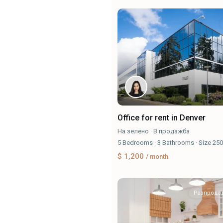
Office for rent in Denver
На зелено
·
В продажба
5
Bedrooms
·
3
Bathrooms
·
Size
250
$ 1,200
/ month
Разпрода