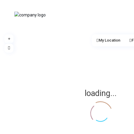
My Location
F
loading...