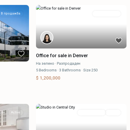
В продажба
Разпродаден
Office for sale in Denver
На зелено
·
Разпродаден
5
Bedrooms
·
3
Bathrooms
·
Size
250
$ 1,200,000
ден
Active
Разпродаден
Active