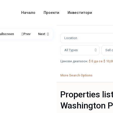
Начало
Проекти
Инвеститори
ullscreen
Prev
Next
All Types
Sell 
Ценови диапазон:
$ 0 да се $ 10,0
More Search Options
Properties lis
Washington P